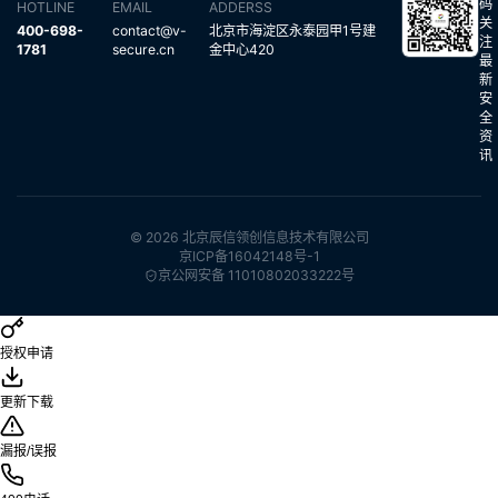
码
HOTLINE
EMAIL
ADDERSS
关
400-698-
contact@v-
北京市海淀区永泰园甲1号建
注
1781
secure.cn
金中心420
最
新
安
全
资
讯
© 2026 北京辰信领创信息技术有限公司
京ICP备16042148号-1
京公网安备 11010802033222号
授权申请
更新下载
漏报/误报